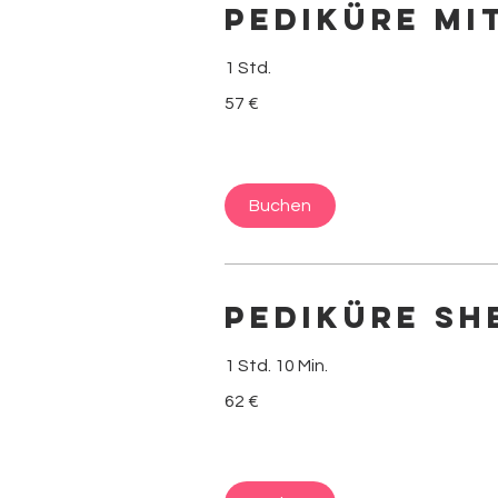
Pediküre mi
1 Std.
57
57 €
Euro
Buchen
Pediküre Sh
1 Std. 10 Min.
62
62 €
Euro