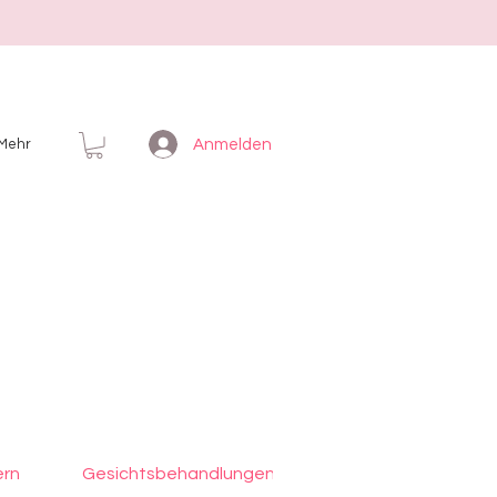
Anmelden
Mehr
ern
Gesichtsbehandlungen
Permanent Make-