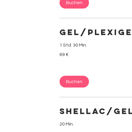
Buchen
Gel/Plexige
1 Std. 30 Min.
69
69 €
Euro
Buchen
Shellac/Gel
20 Min.
25