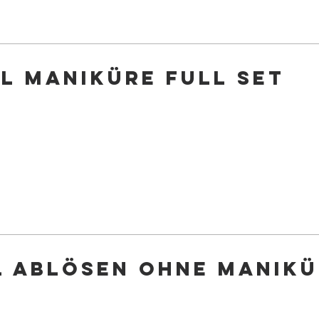
l Maniküre Full Set
 ablösen ohne Manikü