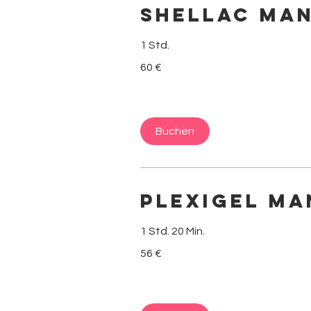
Shellac Man
1 Std.
60
60 €
Euro
Buchen
Plexigel Ma
1 Std. 20 Min.
56
56 €
Euro