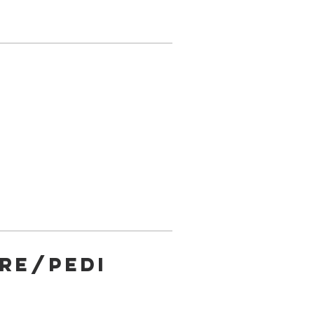
re/Pedi