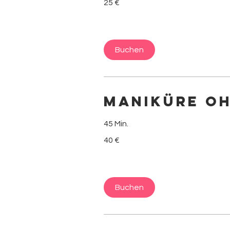
25 €
Euro
Buchen
Maniküre o
45 Min.
40
40 €
Euro
Buchen