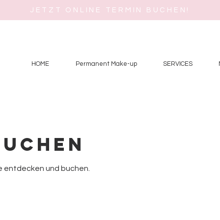
JETZT ONLINE TERMIN BUCHEN!
1
o
HOME
Permanent Make-up
SERVICES
buchen
ne entdecken und buchen.