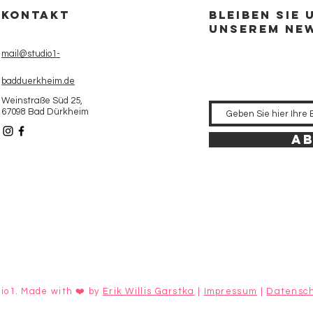
Kontakt
Bleiben Sie 
unserem Ne
mail@studio1-
badduerkheim.de
Weinstraße Süd 25,
67098 Bad Dürkheim
A
io1. Made with ❤️ by
Erik Willis Garstka
|
Impressum
|
Datensch