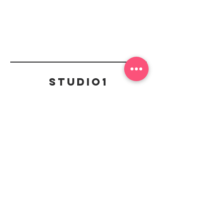
Studio1
Kontakt
mail@studio1-badduerkheim.de
Weinstraße Süd 25,
67098 Bad Dürkheim
Bleiben Sie Up to Date
mit unserem Newsletter