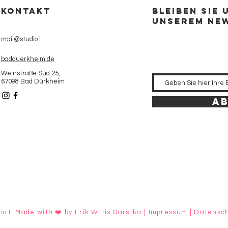
Kontakt
Bleiben Sie 
unserem Ne
mail@studio1-
badduerkheim.de
Weinstraße Süd 25,
67098 Bad Dürkheim
A
io1. Made with ❤️ by
Erik Willis Garstka
|
Impressum
|
Datensch