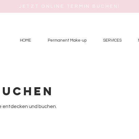
JETZT ONLINE TERMIN BUCHEN!
1
o
HOME
Permanent Make-up
SERVICES
buchen
ne entdecken und buchen.