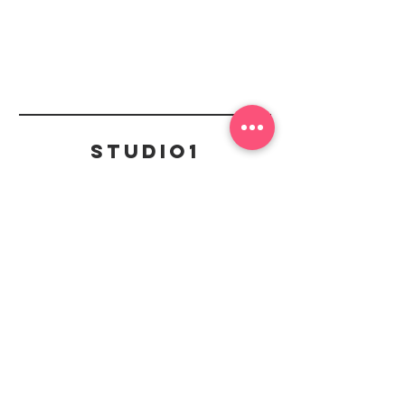
Studio1
Kontakt
mail@studio1-badduerkheim.de
Weinstraße Süd 25,
67098 Bad Dürkheim
Bleiben Sie Up to Date
mit unserem Newsletter