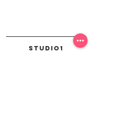
Studio1
Kontakt
mail@studio1-badduerkheim.de
Weinstraße Süd 25,
67098 Bad Dürkheim
Bleiben Sie Up to Date
mit unserem Newsletter