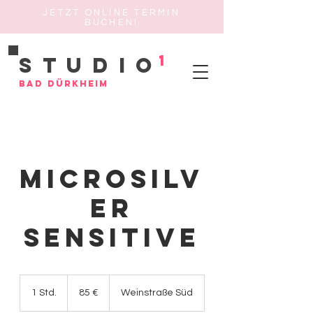
JETZT ONLINE TERMIN
BUCHEN!
1
Studio
Bad Dürkheim
MicroSilv
er
sensitive
85
Euro
1 Std.
1
85 €
Weinstraße Süd
S