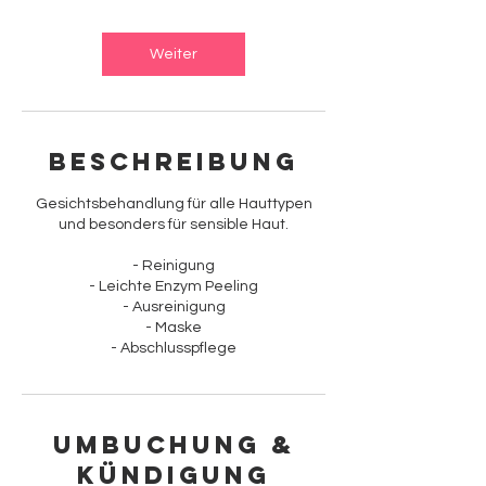
t
d
Weiter
Beschreibung
Gesichtsbehandlung für alle Hauttypen
und besonders für sensible Haut.
- Reinigung
- Leichte Enzym Peeling
- Ausreinigung
- Maske
- Abschlusspflege
Umbuchung &
Kündigung