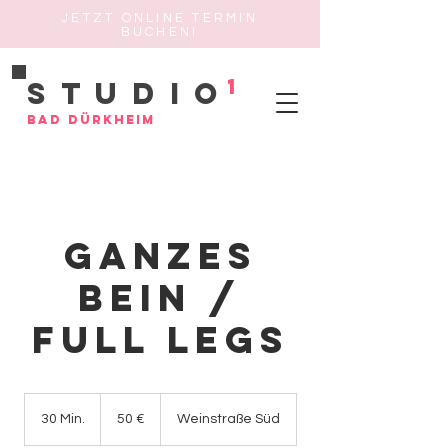
JETZT ONLINE TERMIN
BUCHEN!
1
Studio
Bad Dürkheim
Ganzes
Bein /
Full legs
50
Euro
30 Min.
3
50 €
Weinstraße Süd
0