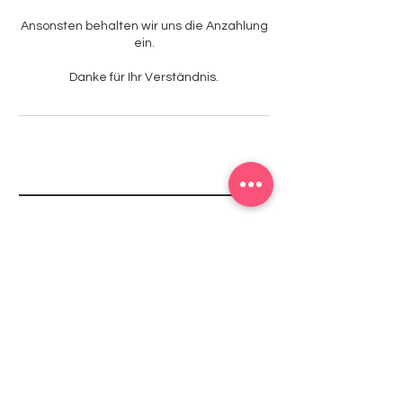
Ansonsten behalten wir uns die Anzahlung
ein.
Danke für Ihr Verständnis.
Studio1
Kontakt
mail@studio1-badduerkheim.de
Weinstraße Süd 25,
67098 Bad Dürkheim