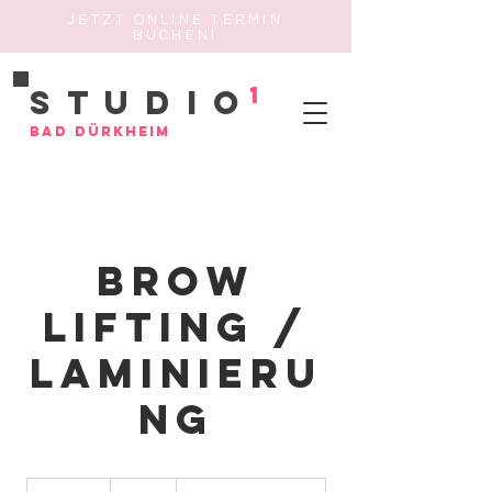
JETZT ONLINE TERMIN
BUCHEN!
1
Studio
Bad Dürkheim
Brow
Lifting /
Laminieru
ng
55