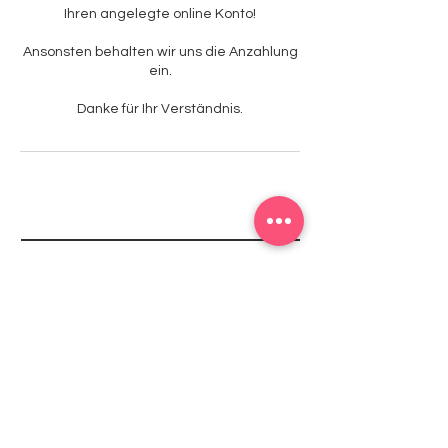
Ihren angelegte online Konto!
Ansonsten behalten wir uns die Anzahlung
ein.
Danke für Ihr Verständnis.
Studio1
Kontakt
mail@studio1-badduerkheim.de
Weinstraße Süd 25,
67098 Bad Dürkheim