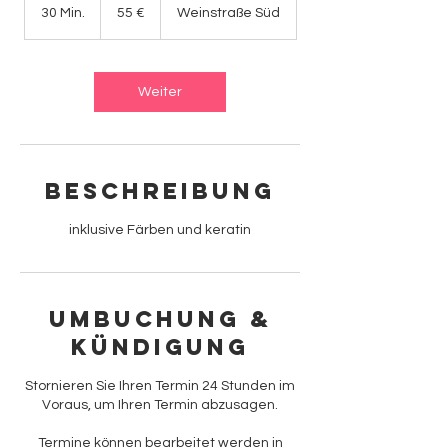
Euro
30 Min.
3
55 €
Weinstraße Süd
0
M
i
n
Weiter
.
Beschreibung
inklusive Färben und keratin
Umbuchung &
Kündigung
Stornieren Sie Ihren Termin 24 Stunden im
Voraus, um Ihren Termin abzusagen.
Termine können bearbeitet werden in