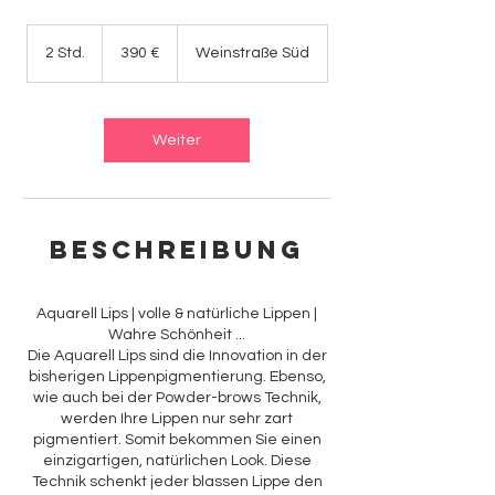
390
Euro
2 Std.
2
390 €
Weinstraße Süd
S
t
d
.
Weiter
Beschreibung
Aquarell Lips | volle & natürliche Lippen |
Wahre Schönheit ...
Die Aquarell Lips sind die Innovation in der
bisherigen Lippenpigmentierung. Ebenso,
wie auch bei der Powder-brows Technik,
werden Ihre Lippen nur sehr zart
pigmentiert. Somit bekommen Sie einen
einzigartigen, natürlichen Look. Diese
Technik schenkt jeder blassen Lippe den