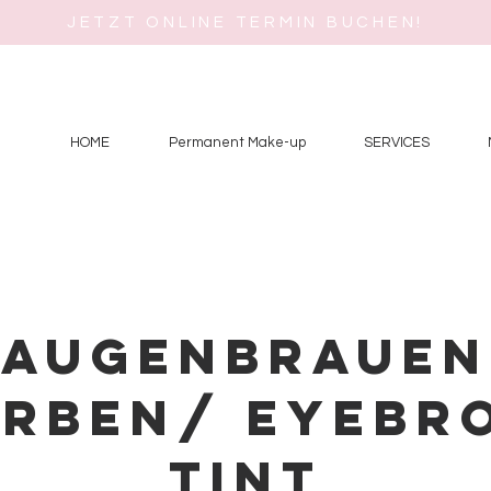
JETZT ONLINE TERMIN BUCHEN!
1
o
HOME
Permanent Make-up
SERVICES
Augenbrauen
ärben/ Eyebr
tint