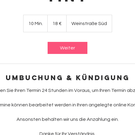
18
Euro
10 Min.
1
18 €
Weinstraße Süd
0
M
i
Weiter
n
.
Umbuchung & Kündigung
ren Sie Ihren Termin 24 Stunden im Voraus, um Ihren Termin ab
mine können bearbeitet werden in Ihren angelegte online Ko
Ansonsten behalten wir uns die Anzahlung ein.
Danke für Ihr Verständnis.